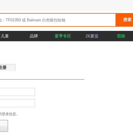
儿童
品牌
夏季专区
26夏促
瑕疵
注册
的登录信息。